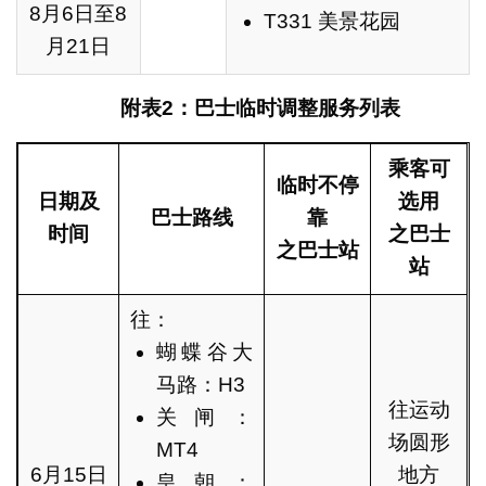
8月6日至8
T331 美景花园
月21日
附表
2
：巴士临时调整服务列表
乘客可
临时不停
日期及
选用
巴士路线
靠
时间
之巴士
之巴士站
站
往：
蝴蝶谷大
马路：H3
往运动
关闸：
场圆形
MT4
6月15日
地方
皇朝：