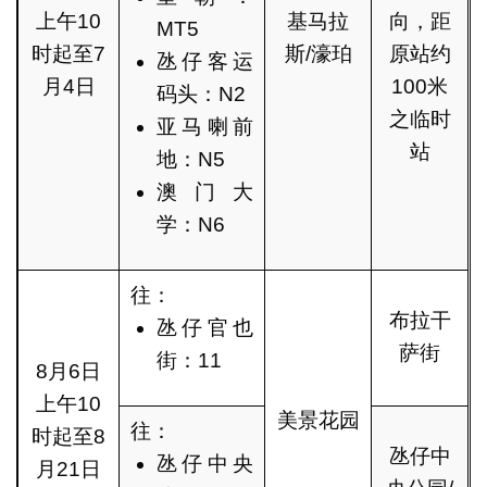
上午10
基马拉
向，距
MT5
时起至7
斯/濠珀
原站约
氹仔客运
月4日
100米
码头：N2
之临时
亚马喇前
站
地：N5
澳门大
学：N6
往：
布拉干
氹仔官也
萨街
街：11
8月6日
上午10
美景花园
往：
时起至8
氹仔中
氹仔中央
月21日