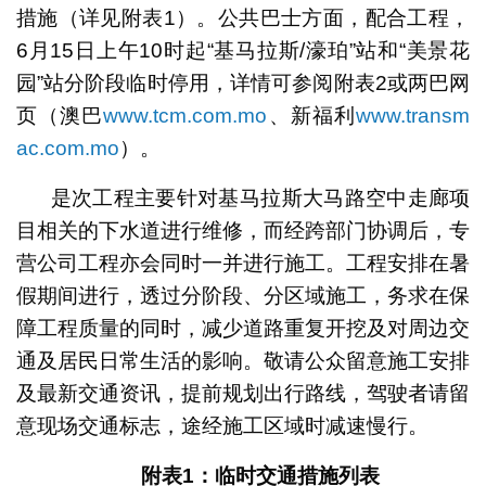
措施（详见附表1）。公共巴士方面，配合工程，
6月15日上午10时起“基马拉斯/濠珀”站和“美景花
园”站分阶段临时停用，详情可参阅附表2或两巴网
页（澳巴
www.tcm.com.mo
、新福利
www.transm
ac.com.mo
）。
是次工程主要针对基马拉斯大马路空中走廊项
目相关的下水道进行维修，而经跨部门协调后，专
营公司工程亦会同时一并进行施工。工程安排在暑
假期间进行，透过分阶段、分区域施工，务求在保
障工程质量的同时，减少道路重复开挖及对周边交
通及居民日常生活的影响。敬请公众留意施工安排
及最新交通资讯，提前规划出行路线，驾驶者请留
意现场交通标志，途经施工区域时减速慢行。
附表
1
：临时交通措施列表