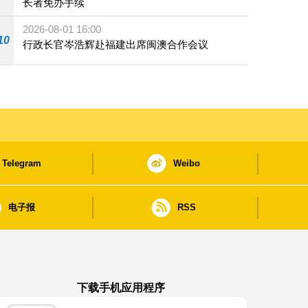
长者免办手续
2026-08-01 16:00
10
行政长官岑浩辉赴福建出席闽澳合作会议
Telegram
Weibo
电子报
RSS
下载手机应用程序
澳门政府新闻 APP - App Store 下载
澳门政府新闻 APP - Google Pla
澳门政府新闻 APP -