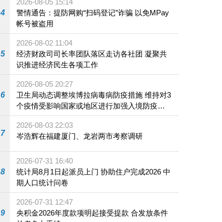
2026-08-05 15:14
4
警情通告：提防网购“扫码登记”诈骗 以免MPay
帐号被盗用
2026-08-02 11:04
5
经济财政司司长率团队落区走访各社团 凝聚共
识推进经济民生各项工作
2026-08-05 20:27
6
卫生局动态调整埃博拉病毒病防疫措施 维持对3
个疫情受影响国家或地区进行加强入境防疫措
施
2026-08-03 22:03
7
岑浩辉在福建厦门、龙岩两市考察调研
2026-07-31 16:40
8
统计局8月1日起派员上门 协助住户完成2026 中
期人口统计问卷
2026-07-31 12:47
9
央积金2026年度款项明起接受提款 合发放条件