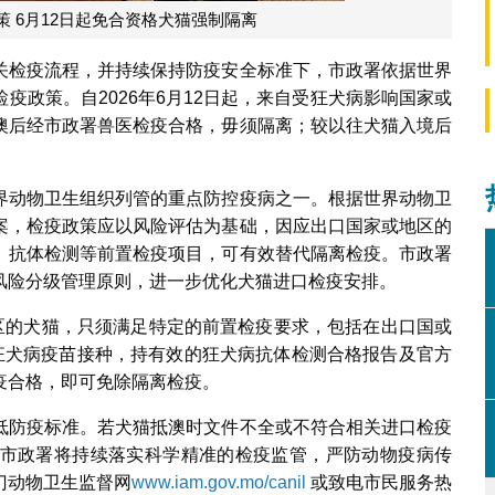
 6月12日起免合资格犬猫强制隔离
关检疫流程，并持续保持防疫安全标准下，市政署依据世界
疫政策。自2026年6月12日起，来自受狂犬病影响国家或
澳后经市政署兽医检疫合格，毋须隔离；较以往犬猫入境后
界动物卫生组织列管的重点防控疫病之一。根据世界动物卫
案，检疫政策应以风险评估为基础，因应出口国家或地区的
、抗体检测等前置检疫项目，可有效替代隔离检疫。市政署
风险分级管理原则，进一步优化犬猫进口检疫安排。
地区的犬猫，只须满足特定的前置检疫要求，包括在出口国或
）、完成狂犬病疫苗接种，持有效的狂犬病抗体检测合格报告及官方
疫合格，即可免除隔离检疫。
低防疫标准。若犬猫抵澳时文件不全或不符合相关进口检疫
市政署将持续落实科学精准的检疫监管，严防动物疫病传
门动物卫生监督网
www.iam.gov.mo/canil
或致电市民服务热