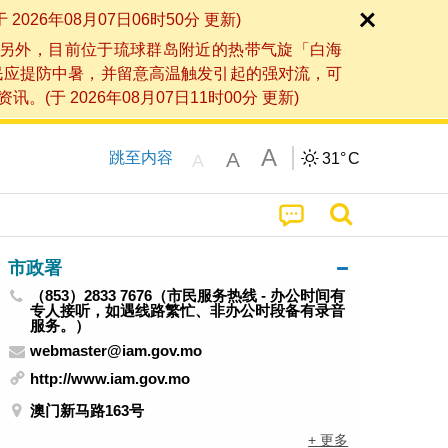
6年08月07日06时50分 更新)
另外，目前位于琉球群岛附近的热带气旋「白海
民应提防中暑，并留意高温触发引起的强对流，可
2026年08月07日11时00分 更新)
A
A
跳至内容
31°
C
A
市政署
（853）2833 7676（市民服务热线 - 办公时间有
专人接听，如遇线路繁忙、非办公时段备有录音
服务。）
webmaster@iam.gov.mo
http://www.iam.gov.mo
澳门新马路163号
+ 更多