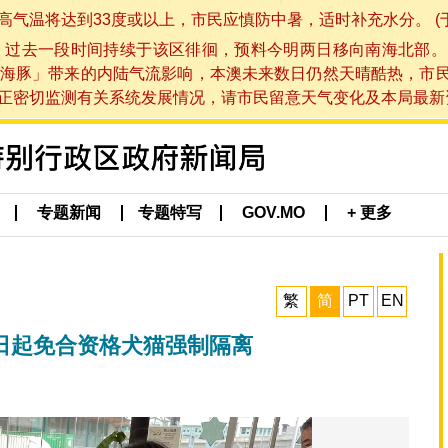
将达到33度或以上，市民应慎防中暑，适时补充水分。 (于 202
，过去一段时间持续于该区徘徊，预料今明两日移向南海北部。
海豚」带来的内陆气流影响，本澳未来数日仍然天晴酷热，市
切监测有关系统发展情况，请市民留意天气变化及本局最新资讯。(于 
专题新闻
专题特写
GOV.MO
+ 更多
繁
简
PT
EN
2日起免合资格犬猫强制隔离