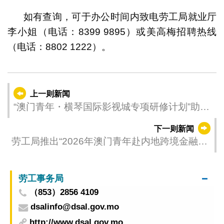
如有查询，可于办公时间内致电劳工局就业厅
李小姐（电话：8399 9895）或美高梅招聘热线
（电话：8802 1222）。
上一则新闻
“澳门青年・横琴国际影视城专项研修计划”助力
培育国际视野影视人才 6月15日起接受申请
下一则新闻
劳工局推出“2026年澳门青年赴内地跨境金融见
习计划” 助力青年拓展职涯新视野
劳工事务局
（853）2856 4109
dsalinfo@dsal.gov.mo
http://www.dsal.gov.mo