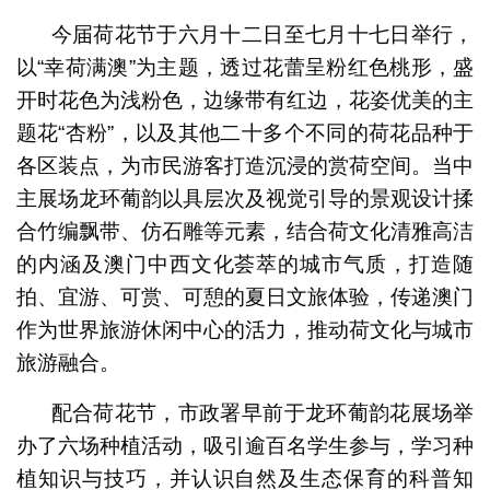
今届荷花节于六月十二日至七月十七日举行，
以“幸荷满澳”为主题，透过花蕾呈粉红色桃形，盛
开时花色为浅粉色，边缘带有红边，花姿优美的主
题花“杏粉”，以及其他二十多个不同的荷花品种于
各区装点，为市民游客打造沉浸的赏荷空间。当中
主展场龙环葡韵以具层次及视觉引导的景观设计揉
合竹编飘带、仿石雕等元素，结合荷文化清雅高洁
的内涵及澳门中西文化荟萃的城市气质，打造随
拍、宜游、可赏、可憩的夏日文旅体验，传递澳门
作为世界旅游休闲中心的活力，推动荷文化与城市
旅游融合。
配合荷花节，市政署早前于龙环葡韵花展场举
办了六场种植活动，吸引逾百名学生参与，学习种
植知识与技巧，并认识自然及生态保育的科普知