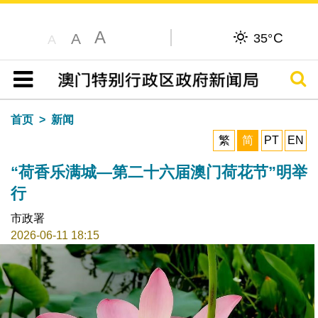
A
C
A
35°
A
搜寻
目录
首页
新闻
繁
简
PT
EN
“荷香乐满城—第二十六届澳门荷花节”明举
行
市政署
2026-06-11 18:15