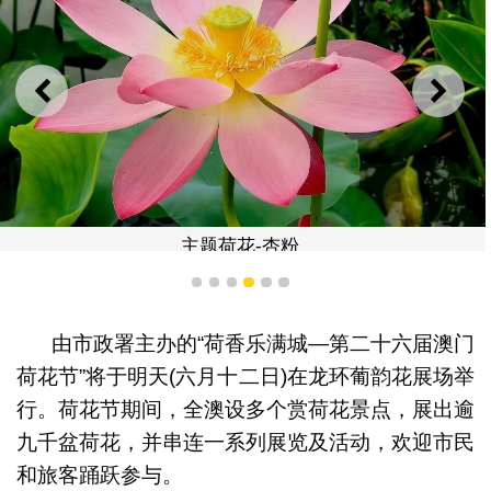
上一则
下一
主题荷花-杏粉
1
2
3
4
5
6
由市政署主办的“荷香乐满城—第二十六届澳门
荷花节”将于明天(六月十二日)在龙环葡韵花展场举
行。荷花节期间，全澳设多个赏荷花景点，展出逾
九千盆荷花，并串连一系列展览及活动，欢迎市民
和旅客踊跃参与。