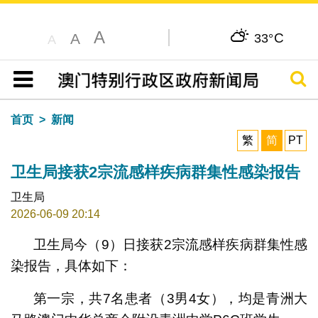
A
C
A
33°
A
搜寻
目录
首页
新闻
繁
简
PT
卫生局接获2宗流感样疾病群集性感染报告
卫生局
2026-06-09 20:14
卫生局今（9）日接获2宗流感样疾病群集性感
染报告，具体如下：
第一宗，共7名患者（3男4女），均是青洲大