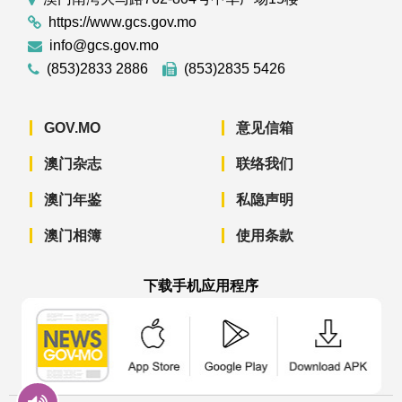
https://www.gcs.gov.mo
info@gcs.gov.mo
(853)2833 2886
(853)2835 5426
GOV.MO
意见信箱
澳门杂志
联络我们
澳门年鉴
私隐声明
澳门相簿
使用条款
下载手机应用程序
澳门政府新闻 APP - App Store 下载
澳门政府新闻 APP - Googl
澳门政府新闻 