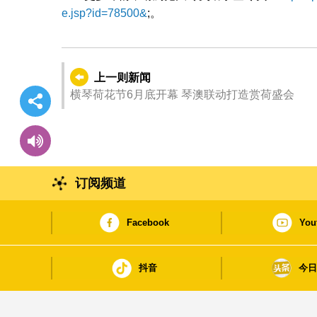
e.jsp?id=78500&
;。
上一则新闻
横琴荷花节6月底开幕 琴澳联动打造赏荷盛会
订阅频道
Facebook
You
抖音
今