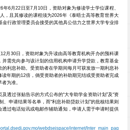
26年6月22日至7月10日，资助对象为修读学士学位课程、
人，且其修读的课程须为2026年《泰晤士高等教育世界大
育基金行政管理委员会接受的其他具公信力之世界大学专业排
日至12月30日，资助对象为升读由高等教育机构开办的预科课
，并需先向参与该计划的信用机构申请升学贷款，教育基金
款的利息补助。受资助者在学期间每月可获发放一期利息补
修读年期的12倍，倘受资助者的补助期完结或受资助者完成
早者为准。
及透过张贴告示的方式公布的“大专助学金资助计划”及“资
制、申请结果等名单，而“利息补助贷款计划”的批核结果则
会透过电话短讯或电邮作辅助通知，申请人需于申请时提供
/portal.dsedj.gov.mo/webdsejspace/internet/Inter_main_pag