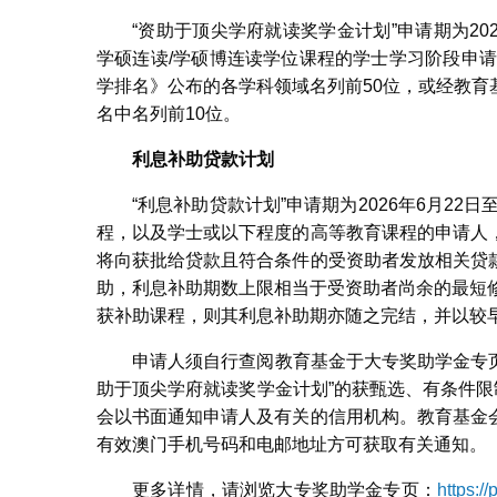
“资助于顶尖学府就读奖学金计划”申请期为20
学硕连读/学硕博连读学位课程的学士学习阶段申请
学排名》公布的各学科领域名列前50位，或经教
名中名列前10位。
利息补助贷款计划
“利息补助贷款计划”申请期为2026年6月22
程，以及学士或以下程度的高等教育课程的申请人
将向获批给贷款且符合条件的受资助者发放相关贷
助，利息补助期数上限相当于受资助者尚余的最短
获补助课程，则其利息补助期亦随之完结，并以较
申请人须自行查阅教育基金于大专奖助学金专页
助于顶尖学府就读奖学金计划”的获甄选、有条件限
会以书面通知申请人及有关的信用机构。教育基金
有效澳门手机号码和电邮地址方可获取有关通知。
更多详情，请浏览大专奖助学金专页：
https:/