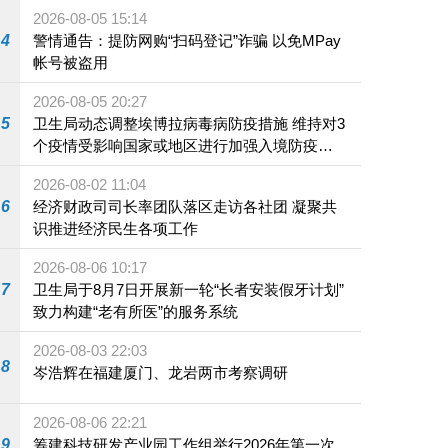
2026-08-05 15:14
4
警情通告：提防网购“扫码登记”诈骗 以免MPay
帐号被盗用
2026-08-05 20:27
5
卫生局动态调整埃博拉病毒病防疫措施 维持对3
个疫情受影响国家或地区进行加强入境防疫措
施
2026-08-02 11:04
6
经济财政司司长率团队落区走访各社团 凝聚共
识推进经济民生各项工作
2026-08-06 10:17
7
卫生局于8月7日开展新一轮“长者安装假牙计划”
致力构建“老有所医”的服务系统
2026-08-03 22:03
8
岑浩辉在福建厦门、龙岩两市考察调研
2026-08-06 22:21
9
筹建科技研发产业园工作组举行2026年第一次