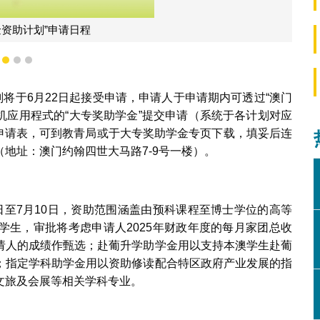
“资助于顶尖学府就读奖学金计划”申请日程
1
2
3
计划将于6月22日起接受申请，申请人于申请期内可透过“澳门
手机应用程式的“大专奖助学金”提交申请（系统于各计划对应
索取申请表，可到教青局或于大专奖助学金专页下载，填妥后连
地址：澳门约翰四世大马路7-9号一楼）。
22日至7月10日，资助范围涵盖由预科课程至博士学位的高等
学生，审批将考虑申请人2025年财政年度的每月家团总收
请人的成绩作甄选；赴葡升学助学金用以支持本澳学生赴葡
；指定学科助学金用以资助修读配合特区政府产业发展的指
文旅及会展等相关学科专业。