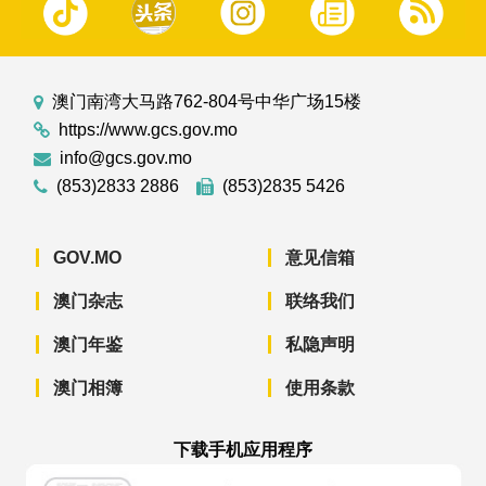
澳门南湾大马路762-804号中华广场15楼
https://www.gcs.gov.mo
info@gcs.gov.mo
(853)2833 2886
(853)2835 5426
GOV.MO
意见信箱
澳门杂志
联络我们
澳门年鉴
私隐声明
澳门相簿
使用条款
下载手机应用程序
澳门政府新闻 APP - App Store 下载
澳门政府新闻 APP - Googl
澳门政府新闻 