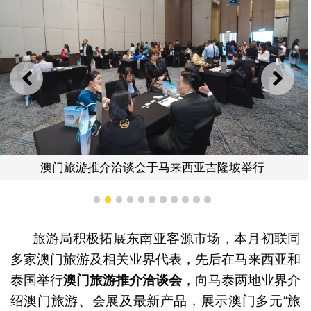
上一则
下一
澳门旅游推介洽谈会于马来西亚吉隆坡举行
1
2
3
4
5
6
7
8
9
10
11
旅游局积极拓展东南亚客源市场，本月初联同
多家澳门旅游及相关业界代表，先后在马来西亚和
泰国举行
澳门旅游推介洽谈会
，向马泰两地业界介
绍澳门旅游、会展及最新产品，展示澳门多元“旅