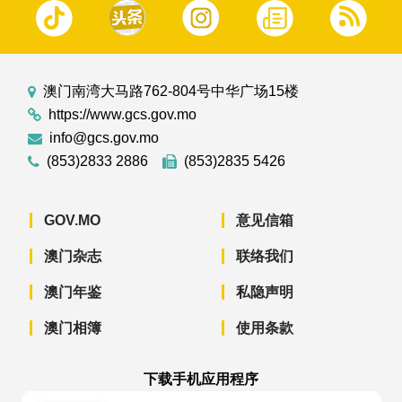
澳门南湾大马路762-804号中华广场15楼
https://www.gcs.gov.mo
info@gcs.gov.mo
(853)2833 2886
(853)2835 5426
GOV.MO
意见信箱
澳门杂志
联络我们
澳门年鉴
私隐声明
澳门相簿
使用条款
下载手机应用程序
澳门政府新闻 APP - App Store 下载
澳门政府新闻 APP - Googl
澳门政府新闻 