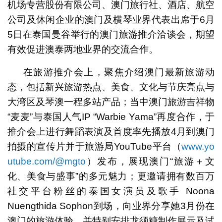
机场专营股份有限公司、澳门旅行社、酒店、航空
公司及休闲企业的澳门及横琴业界代表出席于6月
5日在泰国曼谷举行的澳门旅游推介洽谈会，期望
有效促进澳泰两地业界的交流合作。
在旅游推介会上，聚焦介绍澳门最新旅游动
态，包括新兴旅游热点、美食、文化与节庆亮点与
大湾区及琴澳一程多站产品；当中澳门旅游吉祥物
“麦麦”与泰国人气IP “Warbie Yama”再度合作，于
推介会上进行舞蹈表演及首度率先播放4月到澳门
拍摄的宣传片并于旅游局YouTube平台（
www.yo
utube.com/@mgto
）发布，展现澳门“旅游＋文
化、美食与盛事”的多元魅力；更邀请拥有数百万
社交平台粉丝的泰国女演员及歌手 Noona
Nuengthida Sophon到场，向业界分享她3月份在
澳门的旅游体验，并特别安排龙须糖制作展示及试