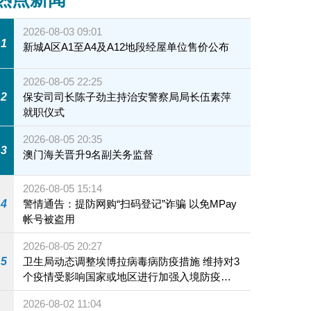
2026-08-03 09:01
1
新城A区A1至A4及A12地段经屋单位售价公布
2026-08-05 22:25
2
保安司司长陈子劲主持治安警察局局长伍素萍
就职仪式
2026-08-05 20:35
3
澳门海关晋升9名副关务监督
2026-08-05 15:14
4
警情通告：提防网购“扫码登记”诈骗 以免MPay
帐号被盗用
2026-08-05 20:27
5
卫生局动态调整埃博拉病毒病防疫措施 维持对3
个疫情受影响国家或地区进行加强入境防疫措
施
2026-08-02 11:04