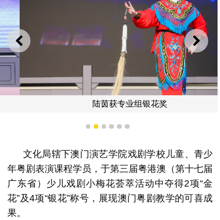
上一则
下一
陆茵获专业组银花奖
1
2
3
4
5
6
文化局辖下澳门演艺学院戏剧学校儿童、青少
年粤剧表演课程学员，于第三届粤港澳（第十七届
广东省）少儿戏剧小梅花荟萃活动中夺得2项“金
花”及4项“银花”称号，展现澳门粤剧教学的可喜成
果。