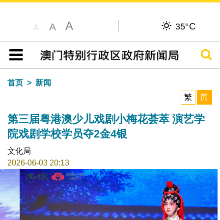
A
C
A
35°
A
搜寻
目录
首页
新闻
繁
简
第三届粤港澳少儿戏剧小梅花荟萃 演艺学
院戏剧学校学员夺2金4银
文化局
2026-06-03 20:13