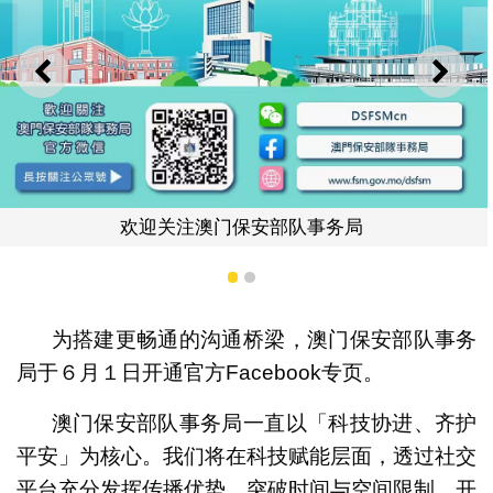
上一则
下一
门保安部队事务局
1
2
为搭建更畅通的沟通桥梁，澳门保安部队事务
局于６月１日开通官方Facebook专页。
澳门保
澳门保安部队事务局一直以「科技协进、齐护
平安」为核心。我们将在科技赋能层面，透过社交
平台充分发挥传播优势，突破时间与空间限制，开