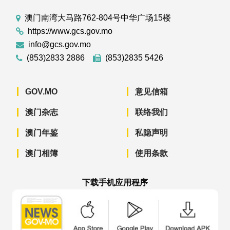
澳门南湾大马路762-804号中华广场15楼
https://www.gcs.gov.mo
info@gcs.gov.mo
(853)2833 2886
(853)2835 5426
GOV.MO
意见信箱
澳门杂志
联络我们
澳门年鉴
私隐声明
澳门相簿
使用条款
下载手机应用程序
澳门政府新闻 APP - App Store 下载
澳门政府新闻 APP - Googl
澳门政府新闻 