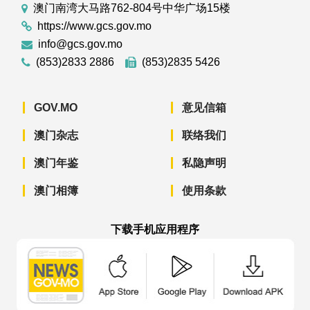
澳门南湾大马路762-804号中华广场15楼
https://www.gcs.gov.mo
info@gcs.gov.mo
(853)2833 2886
(853)2835 5426
GOV.MO
意见信箱
澳门杂志
联络我们
澳门年鉴
私隐声明
澳门相簿
使用条款
下载手机应用程序
澳门政府新闻 APP - App Store 下载
澳门政府新闻 APP - Googl
澳门政府新闻 