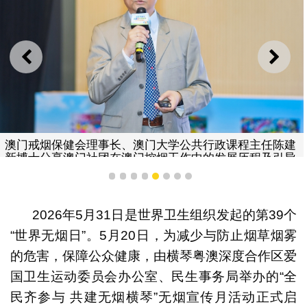
上一则
下一
澳门戒烟保健会理事长、澳门大学公共行政课程主任陈建
新博士分享澳门社团在澳门控烟工作中的发展历程及引导
澳门居民戒烟控烟的先进经验。
1
2
3
4
5
6
7
8
2026年5月31日是世界卫生组织发起的第39个
“世界无烟日”。5月20日，为减少与防止烟草烟雾
的危害，保障公众健康，由横琴粤澳深度合作区爱
国卫生运动委员会办公室、民生事务局举办的“全
民齐参与 共建无烟横琴”无烟宣传月活动正式启