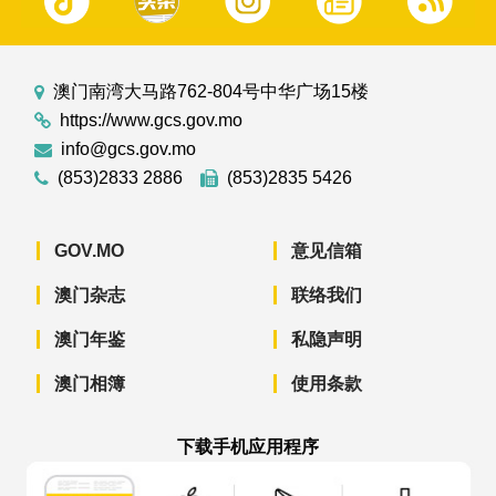
澳门南湾大马路762-804号中华广场15楼
https://www.gcs.gov.mo
info@gcs.gov.mo
(853)2833 2886
(853)2835 5426
GOV.MO
意见信箱
澳门杂志
联络我们
澳门年鉴
私隐声明
澳门相簿
使用条款
下载手机应用程序
澳门政府新闻 APP - App Store 下载
澳门政府新闻 APP - Googl
澳门政府新闻 