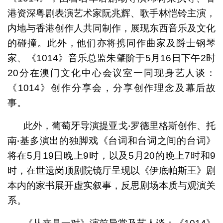
港资深粤剧表演艺术家阮兆辉、歌手林恺铃主演，
内地与香港创作人共同制作，展现东西音乐及文化
的碰撞。此外，他们亦将携同作曲家及爵士钢琴
家、《1014》音乐总监朱肇阶于5月16日下午2时
20分在澳门文化中心会议室一同现身艺人谈：
《1014》创作分享会，分享创作理念及幕后故
事。
此外，葡萄牙导演提亚戈‧罗德里格斯创作、托
南‧基多演出的独脚戏《台词和台词之间的台词》
将在5月19日晚上9时，以及5月20的晚上7时和9
时，在世遗岗顶剧院镜厅呈现以《伊底帕斯王》剧
本内的家书展开虚实叙事，反思剧场本质与观演关
系。