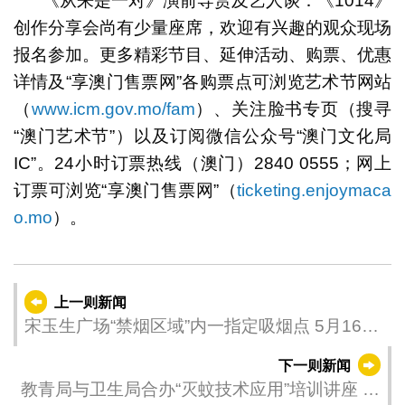
《从来是一对》演前导赏及艺人谈：《1014》
创作分享会尚有少量座席，欢迎有兴趣的观众现场
报名参加。更多精彩节目、延伸活动、购票、优惠
详情及“享澳门售票网”各购票点可浏览艺术节网站
（
www.icm.gov.mo/fam
）、关注脸书专页（搜寻
“澳门艺术节”）以及订阅微信公众号“澳门文化局
IC”。24小时订票热线（澳门）2840 0555；网上
订票可浏览“享澳门售票网”（
ticketing.enjoymaca
o.mo
）。
上一则新闻
宋玉生广场“禁烟区域”内一指定吸烟点 5月16日
起以“吸烟间＂形式试行
下一则新闻
教青局与卫生局合办“灭蚊技术应用”培训讲座 赋