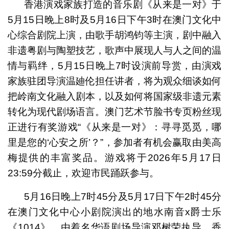
香港演戏家族打造的音乐剧《从来是一对》于
5月15日晚上8时及5月16日下午3时在澳门文化中
心综合剧院上演，由歌手胡鸿钧等主演，剧中融入
非遗粤剧与陶塑技艺，歌声中展现人与人之间的温
情与羁绊，5月15日晚上7时设演前导赏，由演戏
家族驻团导演温廸伦担任讲者，将为观众细谈如何
把岭南文化融入剧本，以及如何将国家级非遗元素
转化为现代剧场语言。澳门艺术节脸书专页粉丝现
正进行有奖游戏“《从来是一对》：寻寻觅觅，哪
里是您的‘心安之所’？”，参加者有机会赢取由美高
梅提供的丰富奖品。游戏将于2026年5月17日
23:59分截止，欢迎市民踊跃参与。
5月16日晚上7时45分及5月17日下午2时45分
在澳门文化中心小剧院演出的地水南音x爵士乐
《1014》，由着名华语剧场导演邓树荣执导、香