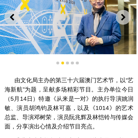
上一则
下一
阮兆辉
1
2
3
4
5
由文化局主办的第三十六届澳门艺术节，以“艺
海新航”为题，呈献多场精彩节目。主办单位今日
（5月14日）特邀《从来是一对》的执行导演姚润
敏、演员胡鸿钧及林可嘉，以及《1014》的艺术
总监、导演邓树荣，演员阮兆辉及林恺铃与传媒会
面，分享演出心情及介绍节目亮点。