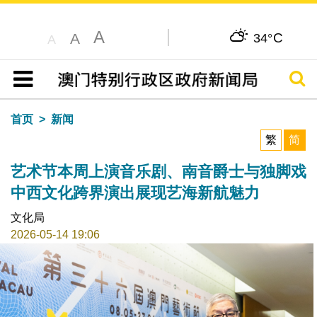
A
C
A
34°
A
搜寻
目录
首页
新闻
繁
简
艺术节本周上演音乐剧、南音爵士与独脚戏
中西文化跨界演出展现艺海新航魅力
文化局
2026-05-14 19:06