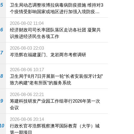
5
卫生局动态调整埃博拉病毒病防疫措施 维持对3
个疫情受影响国家或地区进行加强入境防疫措
施
2026-08-02 11:04
6
经济财政司司长率团队落区走访各社团 凝聚共
识推进经济民生各项工作
2026-08-03 22:03
7
岑浩辉在福建厦门、龙岩两市考察调研
2026-08-06 10:17
8
卫生局于8月7日开展新一轮“长者安装假牙计划”
致力构建“老有所医”的服务系统
2026-08-06 22:21
9
筹建科技研发产业园工作组举行2026年第一次
会议
2026-08-06 20:14
10
行政长官岑浩辉视察澳琴国际教育（大学）城
第一期项目