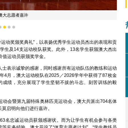
澳大志愿者嘉许
1
2
3
4
门大学运动奖颁奖典礼”，以表扬优秀学生运动员杰出的表现和贡
名学生及14支运动校队获奖。此外，13名学生获颁澳大杰出
价值运动员获颁奖学金。
人士表示诚挚的感谢，同时感谢所有运动队伍的教练和运动
月，澳大运动校队在2025／2026学年中获得了87枚金
奋的成绩，充分展现了学生坚韧不拔的斗志、刻苦训练的毅
运动会暨第九届特殊奥林匹克运动会，澳大共派出704名体
长莫启明向他们进行嘉许。
及63名忠诚运动员获颁感谢状。而为让学生有机会参与各类
等实务经验，澳大开设了“体育志愿者计划”、“学生教练员