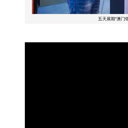
五天展期“澳门馆