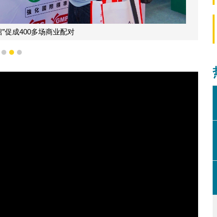
”促成400多场商业配对
1
2
3