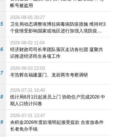
帐号被盗用
2026-08-05 20:27
5
卫生局动态调整埃博拉病毒病防疫措施 维持对3
个疫情受影响国家或地区进行加强入境防疫措
施
2026-08-02 11:04
6
经济财政司司长率团队落区走访各社团 凝聚共
识推进经济民生各项工作
2026-08-03 22:03
7
岑浩辉在福建厦门、龙岩两市考察调研
2026-07-31 16:40
8
统计局8月1日起派员上门 协助住户完成2026 中
期人口统计问卷
2026-07-31 12:47
9
央积金2026年度款项明起接受提款 合发放条件
长者免办手续