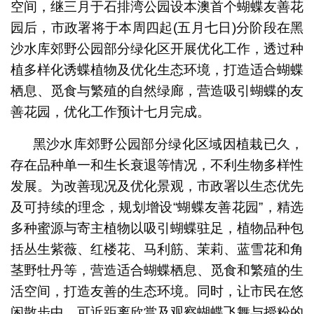
空间，继三月于石排湾公园设本澳首个蝴蝶友善花
园后，市政署将于本周四起(五月七日)分阶段在黑
沙水库郊野公园部分绿化区开展优化工作，透过种
植多样化诱蝶植物及优化生态环境，打造适合蝴蝶
栖息、觅食与繁殖的自然绿廊，营造吸引蝴蝶的友
善花园，优化工作预计七月完成。
黑沙水库郊野公园部分绿化区域因植栽已久，
存在品种单一和生长衰退等情况，不利生物多样性
透过种植诱蝶植物及优化生态环境打造适合蝴蝶栖息空间
(效果图)
发展。为改善现况及优化景观，市政署以生态优先
及可持续的理念，规划增设“蝴蝶友善花园”，精选
多种蜜源与寄主植物以吸引蝴蝶驻足，植物品种包
括丛生紫薇、红楼花、马利筋、茉莉、蓝雪花和角
茎野牡丹等，营造适合蝴蝶栖息、觅食和繁殖的生
活空间，打造友善的生态环境。同时，让市民在悠
闲散步中，可近距离欣赏及观察蝴蝶飞舞与授粉的