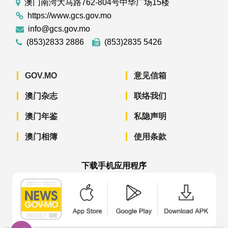
澳门南湾大马路762-804号中华广场15楼
https://www.gcs.gov.mo
info@gcs.gov.mo
(853)2833 2886
(853)2835 5426
GOV.MO
意见信箱
澳门杂志
联络我们
澳门年鉴
私隐声明
澳门相簿
使用条款
下载手机应用程序
澳门政府新闻 APP - App Store 下载
澳门政府新闻 APP - Googl
澳门政府新闻 