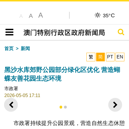
A
C
A
35°
A
搜寻
目录
首页
新闻
繁
简
PT
EN
黑沙水库郊野公园部分绿化区优化 营造蝴
蝶友善花园生态环境
市政署
2026-05-05 17:11
上一则
下一
1
2
市政署持续提升公园景观，营造自然生态休憩