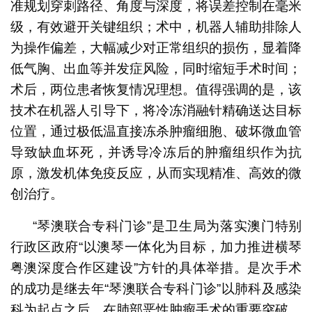
准规划穿刺路径、角度与深度，将误差控制在毫米
级，有效避开关键组织；术中，机器人辅助排除人
为操作偏差，大幅减少对正常组织的损伤，显着降
低气胸、出血等并发症风险，同时缩短手术时间；
术后，两位患者恢复情况理想。值得强调的是，该
技术在机器人引导下，将冷冻消融针精确送达目标
位置，通过极低温直接冻杀肿瘤细胞、破坏微血管
导致缺血坏死，并诱导冷冻后的肿瘤组织作为抗
原，激发机体免疫反应，从而实现精准、高效的微
创治疗。
“琴澳联合专科门诊”是卫生局为落实澳门特别
行政区政府“以澳琴一体化为目标，加力推进横琴
粤澳深度合作区建设”方针的具体举措。是次手术
的成功是继去年“琴澳联合专科门诊”以肺科及感染
科为起点之后，在肺部恶性肿瘤手术的重要突破，