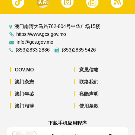
澳门南湾大马路762-804号中华广场15楼
https://www.gcs.gov.mo
info@gcs.gov.mo
(853)2833 2886
(853)2835 5426
GOV.MO
意见信箱
澳门杂志
联络我们
澳门年鉴
私隐声明
澳门相簿
使用条款
下载手机应用程序
澳门政府新闻 APP - App Store 下载
澳门政府新闻 APP - Googl
澳门政府新闻 