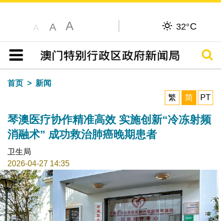
A
C
A
32°
A
搜寻
目录
首页
新闻
繁
简
PT
琴澳医疗协作精准高效 实施创新“冷冻射频
消融术” 成功救治肺癌晚期患者
卫生局
2026-04-27 14:35