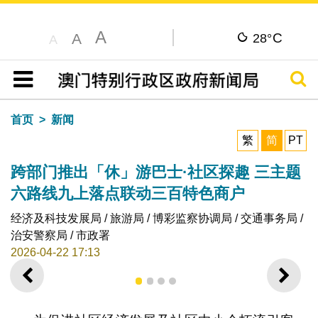
A
C
A
28°
A
搜寻
目录
首页
新闻
繁
简
PT
跨部门推出「休」游巴士·社区探趣 三主题
六路线九上落点联动三百特色商户
经济及科技发展局 / 旅游局 / 博彩监察协调局 / 交通事务局 /
治安警察局 / 市政署
2026-04-22 17:13
上一则
下一
1
2
3
4