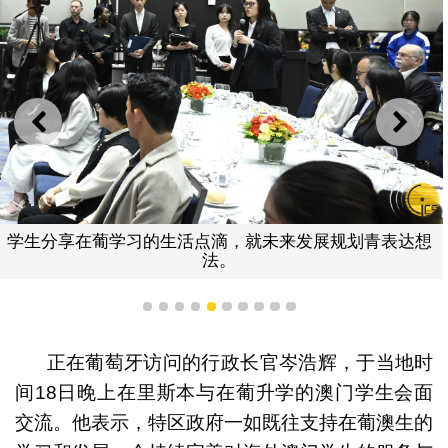
上一则
下一
行政长官岑浩辉与在
点滴，就未来发展规划青表达想
法。
1
2
3
4
5
6
7
8
9
10
正在葡萄牙访问的行政长官岑浩辉，于当地时
间18日晚上在里斯本与在葡升学的澳门学生会面
交流。他表示，特区政府一如既往支持在葡澳生的