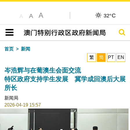
A
C
A
32°
A
搜寻
目录
首页
新闻
繁
简
PT
EN
岑浩辉与在葡澳生会面交流
特区政府支持学生发展 冀学成回澳后大展
所长
新闻局
2026-04-19 15:57