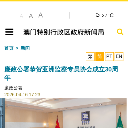
A
C
A
27°
A
搜寻
目录
首页
新闻
繁
简
PT
EN
廉政公署恭贺亚洲监察专员协会成立30周
年
廉政公署
2026-04-16 17:23