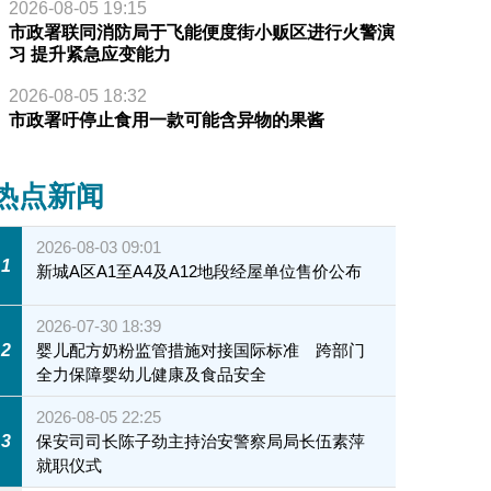
2026-08-05 19:15
市政署联同消防局于飞能便度街小贩区进行火警演
习 提升紧急应变能力
2026-08-05 18:32
市政署吁停止食用一款可能含异物的果酱
热点新闻
2026-08-03 09:01
1
新城A区A1至A4及A12地段经屋单位售价公布
2026-07-30 18:39
2
婴儿配方奶粉监管措施对接国际标准 跨部门
全力保障婴幼儿健康及食品安全
2026-08-05 22:25
3
保安司司长陈子劲主持治安警察局局长伍素萍
就职仪式