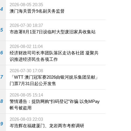
2026-08-05 20:35
4
澳门海关晋升9名副关务监督
2026-07-30 18:37
5
市政署8月1至7日设临时大型废旧家具收集站
2026-08-02 11:04
6
经济财政司司长率团队落区走访各社团 凝聚共
识推进经济民生各项工作
2026-07-30 17:08
7
「WTT 澳门冠军赛2026由银河娱乐集团呈献」
门票7月31日起公开发售
2026-08-05 15:14
8
警情通告：提防网购“扫码登记”诈骗 以免MPay
帐号被盗用
2026-08-03 22:03
9
岑浩辉在福建厦门、龙岩两市考察调研