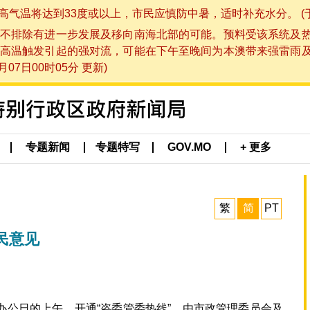
将达到33度或以上，市民应慎防中暑，适时补充水分。 (于 202
不排除有进一步发展及移向南海北部的可能。预料受该系统及
高温触发引起的强对流，可能在下午至晚间为本澳带来强雷雨
07日00时05分 更新)
专题新闻
专题特写
GOV.MO
+ 更多
繁
简
PT
民意见
办公日的上午，开通“咨委管委热线”，由市政管理委员会及