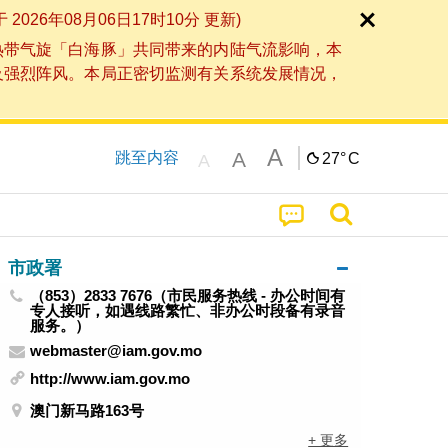
6年08月06日17时10分 更新)
热带气旋「白海豚」共同带来的内陆气流影响，本
及强烈阵风。本局正密切监测有关系统发展情况，
A
A
跳至内容
27°
C
A
市政署
（853）2833 7676（市民服务热线 - 办公时间有
专人接听，如遇线路繁忙、非办公时段备有录音
服务。）
webmaster@iam.gov.mo
http://www.iam.gov.mo
澳门新马路163号
+ 更多