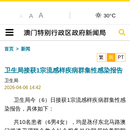
A
C
A
30°
A
搜寻
目录
首页
新闻
繁
简
PT
卫生局接获1宗流感样疾病群集性感染报告
卫生局
2026-04-06 14:42
卫生局今（6）日接获1宗流感样疾病群集性感
染报告，具体如下：
共10名患者（6男4女），均是氹仔东北马路澳