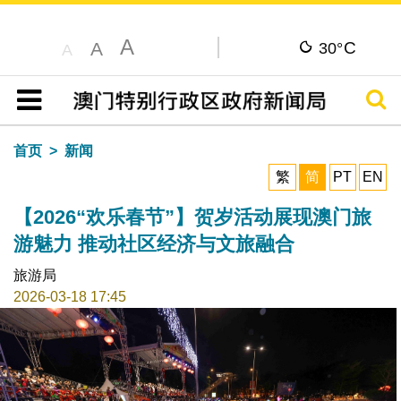
A
C
A
30°
A
搜寻
目录
首页
新闻
繁
简
PT
EN
【2026“欢乐春节”】贺岁活动展现澳门旅
游魅力 推动社区经济与文旅融合
旅游局
2026-03-18 17:45