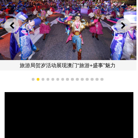
上一则
下一
旅游局贺岁活动展现澳门“旅游+盛事”魅力
1
2
3
4
5
6
7
8
9
10
11
12
13
14
15