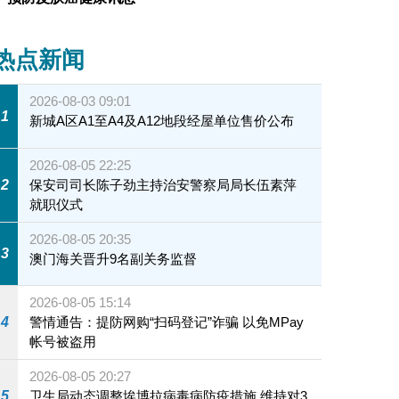
热点新闻
2026-08-03 09:01
1
新城A区A1至A4及A12地段经屋单位售价公布
2026-08-05 22:25
2
保安司司长陈子劲主持治安警察局局长伍素萍
就职仪式
2026-08-05 20:35
3
澳门海关晋升9名副关务监督
2026-08-05 15:14
4
警情通告：提防网购“扫码登记”诈骗 以免MPay
帐号被盗用
2026-08-05 20:27
5
卫生局动态调整埃博拉病毒病防疫措施 维持对3