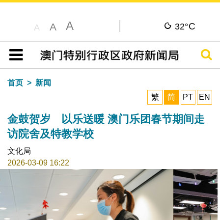
A
C
A
32°
A
搜寻
目录
首页
新闻
繁
简
PT
EN
金鼓贺岁 以乐送暖 澳门乐团春节期间走
访院舍及特教学校
文化局
2026-03-09 16:22