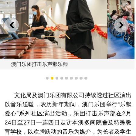
上一则
下一
悦晖护养院
1
2
3
4
5
6
7
8
9
文化局及澳门乐团有限公司持续透过社区演出
以音乐送暖，农历新年期间，澳门乐团举行“乐献
爱心”系列社区演出活动，乐团打击乐声部在2月
24日至27日一连四日走访本澳多间院舍及特殊教
育学校，以欢腾跃动的音乐为媒介，为长者及学生