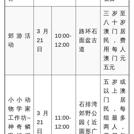
三岁至
八十岁
3月
路环石
澳门居
郊游活
10:00-
21
面盆古
民，费
动
12:00
日
道
用每人
澳门元
五元
五岁或
以上澳
小小动
门居
石排湾
物学家
民，每
3月
郊野公
工作坊–
11:00-
组最多
21
园(近
神奇鳞
12:00
两人，
日
圆形广