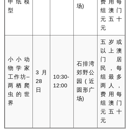
甲纸模
费用每
场)
型
组澳门
元五十
元
五岁或
以上澳
小小动
门居
石排湾
物学家
民，每
3月
郊野公
工作坊–
10:30-
组最多
28
园(近
两栖爬
12:00
两人，
日
圆形广
虫的世
费用每
场)
界
组澳门
元五十
元