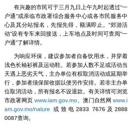
有兴趣的市民可于三月九日上午九时起透过“一
户通”或亲临市政署综合服务中心或各市民服务中
心及其分站报名，先报先得，额满即止。“郊游活
动”设有专车来回接送，上车地点及时间可查阅“一
户通”了解详情。
为响应环保，建议参加者自备饮用水，并穿着
浅色长袖衫裤及运动鞋。若参加人数不足或活动当
天遇上恶劣天气，主办单位有权取消活动或延期举
行，参加者须保留收据以便另作安排。若非主办单
位取消活动，所有报名不设退款。有关详情可浏览
市政署网页
www.iam.gov.mo
、澳门自然网
www.i
am.gov.mo/nature
或致电2833 7676及2888
0087查询。