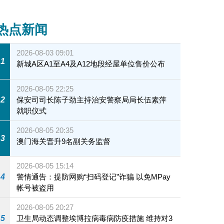
热点新闻
2026-08-03 09:01
1
新城A区A1至A4及A12地段经屋单位售价公布
2026-08-05 22:25
2
保安司司长陈子劲主持治安警察局局长伍素萍
就职仪式
2026-08-05 20:35
3
澳门海关晋升9名副关务监督
2026-08-05 15:14
4
警情通告：提防网购“扫码登记”诈骗 以免MPay
帐号被盗用
2026-08-05 20:27
5
卫生局动态调整埃博拉病毒病防疫措施 维持对3