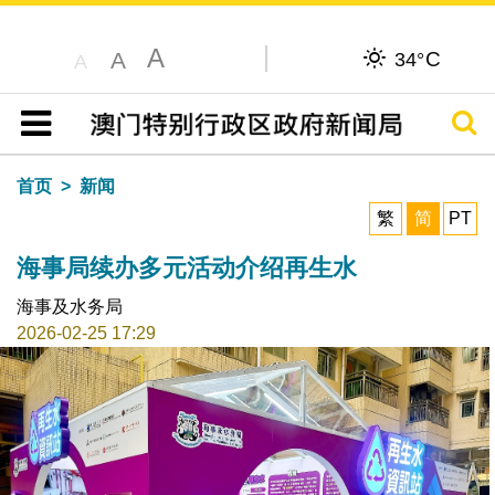
A
C
A
34°
A
搜寻
目录
首页
新闻
繁
简
PT
海事局续办多元活动介绍再生水
海事及水务局
2026-02-25 17:29