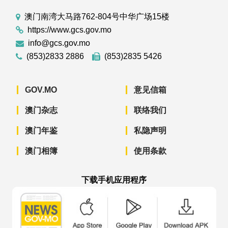
澳门南湾大马路762-804号中华广场15楼
https://www.gcs.gov.mo
info@gcs.gov.mo
(853)2833 2886
(853)2835 5426
GOV.MO
意见信箱
澳门杂志
联络我们
澳门年鉴
私隐声明
澳门相簿
使用条款
下载手机应用程序
澳门政府新闻 APP - App Store 下载
澳门政府新闻 APP - Googl
澳门政府新闻 