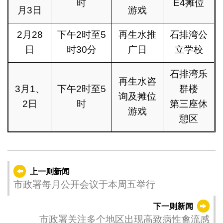
时
E4摊位
月3日
游戏
2月28
下午2时至5
再生水推
石排湾公
日
时30分
广日
立学校
石排湾乐
再生水咨
3月1、
下午2时至5
群楼
询及摊位
2日
时
第三座休
游戏
憩区
上一则新闻
市政署每月公开会议于本周五举行
下一则新闻
市政署关注多个地区出现高致病性禽流感