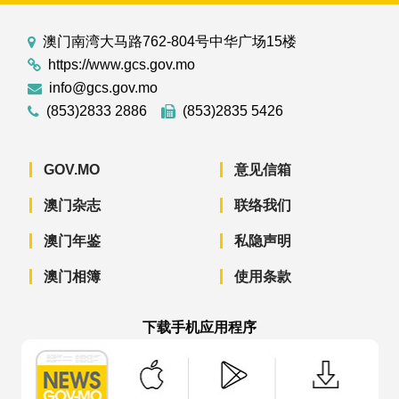
澳门南湾大马路762-804号中华广场15楼
https://www.gcs.gov.mo
info@gcs.gov.mo
(853)2833 2886
(853)2835 5426
GOV.MO
意见信箱
澳门杂志
联络我们
澳门年鉴
私隐声明
澳门相簿
使用条款
下载手机应用程序
澳门政府新闻 APP - App Store 下载
澳门政府新闻 APP - Googl
澳门政府新闻 