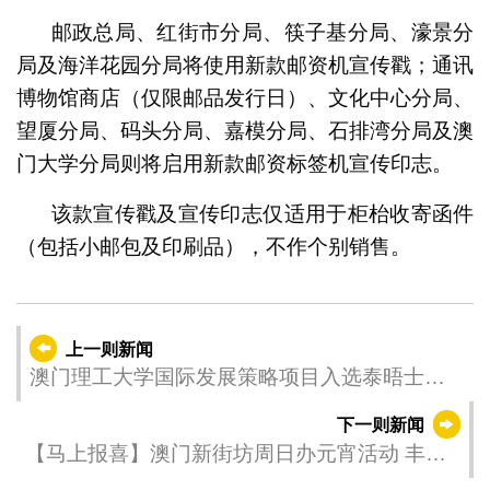
邮政总局、红街市分局、筷子基分局、濠景分
局及海洋花园分局将使用新款邮资机宣传戳；通讯
博物馆商店（仅限邮品发行日）、文化中心分局、
望厦分局、码头分局、嘉模分局、石排湾分局及澳
门大学分局则将启用新款邮资标签机宣传印志。
该款宣传戳及宣传印志仅适用于柜枱收寄函件
（包括小邮包及印刷品），不作个别销售。
上一则新闻
澳门理工大学国际发展策略项目入选泰晤士高
等教育亚洲大奖八强
下一则新闻
【马上报喜】澳门新街坊周日办元宵活动 丰富
节目奖品庆佳节