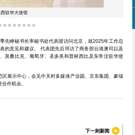
巴西驻华大使馆
5
6
7
8
9
10
11
12
处季先峥秘书长率秘书处代表团访问北京，就2025年工作总
代表的意见和建议。 代表团先后拜访了商务部台港澳司以及
、莫桑比克、葡萄牙、圣多美和普林西比及东帝汶驻华使
范区展示中心，会见中关村多媒体产业园、京东集团、豪瑞
资合作机会。
下一则新闻