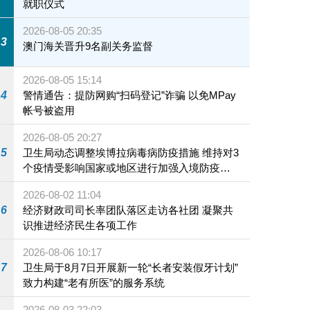
就职仪式
2026-08-05 20:35
3
澳门海关晋升9名副关务监督
2026-08-05 15:14
4
警情通告：提防网购“扫码登记”诈骗 以免MPay
帐号被盗用
2026-08-05 20:27
5
卫生局动态调整埃博拉病毒病防疫措施 维持对3
个疫情受影响国家或地区进行加强入境防疫措
施
2026-08-02 11:04
6
经济财政司司长率团队落区走访各社团 凝聚共
识推进经济民生各项工作
2026-08-06 10:17
7
卫生局于8月7日开展新一轮“长者安装假牙计划”
致力构建“老有所医”的服务系统
2026-08-03 22:03