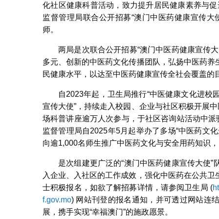
化社区健康科普活动，致力提升居民健康素养与促进
监督管理局联合公开招募“澳门中医药健康宣传大
师。
两局是次联合公开招募“澳门中医药健康宣传
多元、创新的中医药文化传播团队，弘扬中医药养
民健康水平，以达至中医药健康宣传全社会覆盖的
自2023年起，卫生局推行“中医健康文化进校园
宣传大使”，持续走入校园、企业与社区积极开展中
场科普讲座逾万人次参与，于社区咨询站活动中派
监督管理局自2025年5月起举办了多场“中医药
向逾1,000名师生推广中医药文化与安全用药知
是次组建更广泛的“澳门中医药健康宣传大使
入企业、入社区的工作成效，强化中医药在公共卫
士积极报名，如欲了解招募详情，请参阅卫生局 (
h
f.gov.mo
) 网站刊登的报名通知，并可透过网站连
展，携手实现“幸福澳门”的施政愿景。