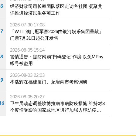
6
经济财政司司长率团队落区走访各社团 凝聚共
识推进经济民生各项工作
2026-07-30 17:08
7
「WTT 澳门冠军赛2026由银河娱乐集团呈献」
门票7月31日起公开发售
2026-08-05 15:14
8
警情通告：提防网购“扫码登记”诈骗 以免MPay
帐号被盗用
2026-08-03 22:03
9
岑浩辉在福建厦门、龙岩两市考察调研
2026-08-05 20:27
10
卫生局动态调整埃博拉病毒病防疫措施 维持对3
个疫情受影响国家或地区进行加强入境防疫措
施