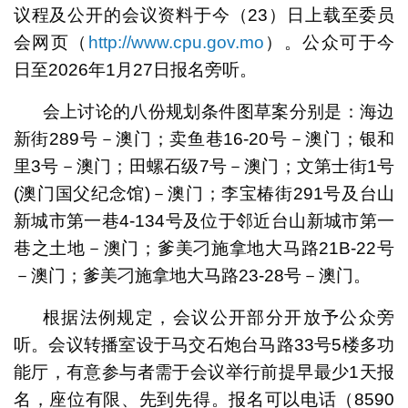
议程及公开的会议资料于今（23）日上载至委员
会网页（
http://www.cpu.gov.mo
）。公众可于今
日至2026年1月27日报名旁听。
会上讨论的八份规划条件图草案分别是：海边
新街289号－澳门；卖鱼巷16-20号－澳门；银和
里3号－澳门；田螺石级7号－澳门；文第士街1号
(澳门国父纪念馆)－澳门；李宝椿街291号及台山
新城市第一巷4-134号及位于邻近台山新城市第一
巷之土地－澳门；爹美刁施拿地大马路21B-22号
－澳门；爹美刁施拿地大马路23-28号－澳门。
根据法例规定，会议公开部分开放予公众旁
听。会议转播室设于马交石炮台马路33号5楼多功
能厅，有意参与者需于会议举行前提早最少1天报
名，座位有限、先到先得。报名可以电话（8590