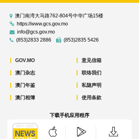
澳门南湾大马路762-804号中华广场15楼
https://www.gcs.gov.mo
info@gcs.gov.mo
(853)2833 2886
(853)2835 5426
GOV.MO
意见信箱
澳门杂志
联络我们
澳门年鉴
私隐声明
澳门相簿
使用条款
下载手机应用程序
澳门政府新闻 APP - App Store 下载
澳门政府新闻 APP - Googl
澳门政府新闻 