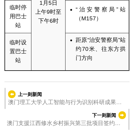
1月5日
临时停
“治安警察局”站
上午9时至
用巴士
（M157）
下午6时
站
距原“治安警察局”站
临时设
约70米、往东方拱
置巴士
门方向
站
上一则新闻
澳门理工大学人工智能与行为识别科研成果获
国际顶尖期刊发表
下一则新闻
澳门支援江西修水乡村振兴第三批项目签约仪
式举行