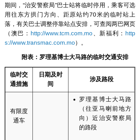
期间，“治安警察局”巴士站将临时停用，乘客可选
用往东方拱门方向、距原站约70米的临时站上
落，有关巴士调整停靠站点安排，可查阅两巴网页
（澳巴：
http://www.tcm.com.mo
、新福利：
http
s://www.transmac.com.mo
）。
附表：
罗理基博士大马路的
临时交通安排
临时交
日期及时
涉及路段
通措施
间
罗理基博士大马路
（往亚马喇前地方
有限度
向）近治安警察局
通车
的路段