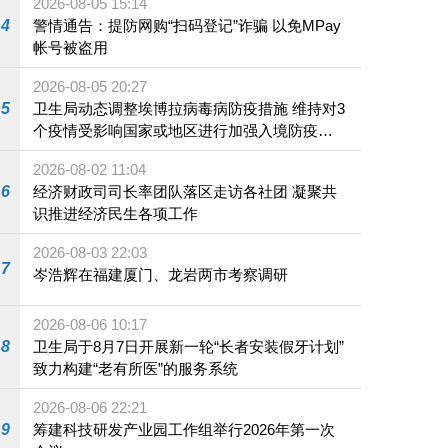
2026-08-05 15:14
4
警情通告：提防网购“扫码登记”诈骗 以免MPay
帐号被盗用
2026-08-05 20:27
5
卫生局动态调整埃博拉病毒病防疫措施 维持对3
个疫情受影响国家或地区进行加强入境防疫措
施
2026-08-02 11:04
6
经济财政司司长率团队落区走访各社团 凝聚共
识推进经济民生各项工作
2026-08-03 22:03
7
岑浩辉在福建厦门、龙岩两市考察调研
2026-08-06 10:17
8
卫生局于8月7日开展新一轮“长者安装假牙计划”
致力构建“老有所医”的服务系统
2026-08-06 22:21
9
筹建科技研发产业园工作组举行2026年第一次