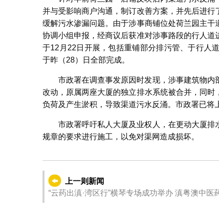
并与受影响商户沟通，制订改善方案，并先后进行
缓解污水渗漏问题。由于涉事商铺位处荷兰园主干
协调小组申报，经商议后获准对涉事路段的行人道
于12月22日开展，包括重铺部分排污管、于行
于昨（28）日全部完成。
市政署在调查事发原因时发现，涉事建筑物内
改动，原属两座大厦的独立排水系统被合并，同时
负荷及产生淤积，导致渠道污水反涌。市政署已将
市政署呼吁私人大厦及业权人，在更动大厦排
规章的要求进行施工，以免对渠网造成损坏。
上一则新闻
“云药出滇·湾区行”横琴专场成功举办 滇粤澳中