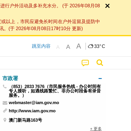
外活动及多补充水分。 (于 2026年08月08
度或以上，市民应避免长时间在户外逗留及提防中
026年08月08日17时10分 更新)
A
A
跳至内容
33°
C
A
市政署
（853）2833 7676（市民服务热线 - 办公时间有
专人接听，如遇线路繁忙、非办公时段备有录音
服务。）
webmaster@iam.gov.mo
http://www.iam.gov.mo
澳门新马路163号
+ 更多