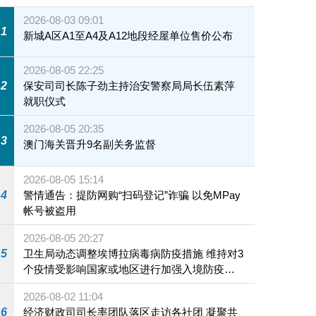
2026-08-03 09:01
1
新城A区A1至A4及A12地段经屋单位售价公布
2026-08-05 22:25
2
保安司司长陈子劲主持治安警察局局长伍素萍
就职仪式
2026-08-05 20:35
3
澳门海关晋升9名副关务监督
2026-08-05 15:14
4
警情通告：提防网购“扫码登记”诈骗 以免MPay
帐号被盗用
2026-08-05 20:27
5
卫生局动态调整埃博拉病毒病防疫措施 维持对3
个疫情受影响国家或地区进行加强入境防疫措
施
2026-08-02 11:04
6
经济财政司司长率团队落区走访各社团 凝聚共