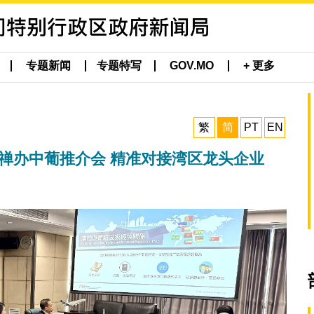
专题新闻
专题特写
GOV.MO
+ 更多
繁
简
PT
EN
禅办中葡推介会 精准对接湾区龙头企业