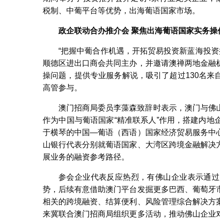
税制、中葡平台等优势，出海葡语国家市场。
政企联动合办推介会
聚焦出海葡语国家实务操
“把握中葡合作机遇，开拓贸易投资新蓝海投资
顺德区进出口商会共同主办，并邀请澳禅两地金融
操问题，提供专业服务解说，吸引了超过130名
高管参与。
澳门招商局委员李藻森致辞时表示，澳门与佛
作为中国与葡语国家“精准联系人”作用，搭建内
于横琴的中国—葡语（西语）国家经济贸易服务中
山银行代表分别就葡语国家、大湾区跨境金融解决
展业务的融资参考路径。
参会企业代表反应热烈，有佛山企业表示通过
势，后续有意借助澳门平台发掘更多巴西、葡萄牙
相关的跨境融资、结算便利、风险管理综合解决方
来冀联合澳门招商局组织更多活动，推动佛山企业