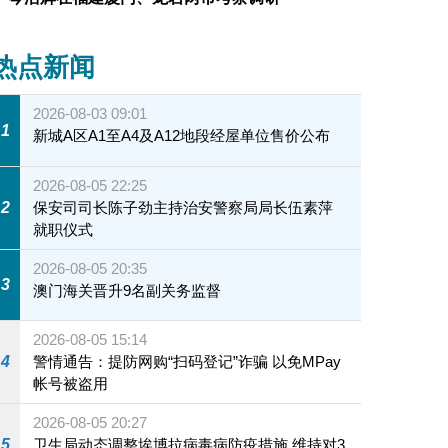
热点新闻
2026-08-03 09:01
1
新城A区A1至A4及A12地段经屋单位售价公布
2026-08-05 22:25
2
保安司司长陈子劲主持治安警察局局长伍素萍
就职仪式
2026-08-05 20:35
3
澳门海关晋升9名副关务监督
2026-08-05 15:14
4
警情通告：提防网购“扫码登记”诈骗 以免MPay
帐号被盗用
2026-08-05 20:27
5
卫生局动态调整埃博拉病毒病防疫措施 维持对3