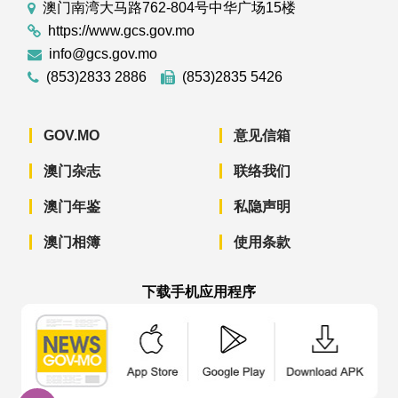
澳门南湾大马路762-804号中华广场15楼
https://www.gcs.gov.mo
info@gcs.gov.mo
(853)2833 2886
(853)2835 5426
GOV.MO
意见信箱
澳门杂志
联络我们
澳门年鉴
私隐声明
澳门相簿
使用条款
下载手机应用程序
澳门政府新闻 APP - App Store 下载
澳门政府新闻 APP - Googl
澳门政府新闻 