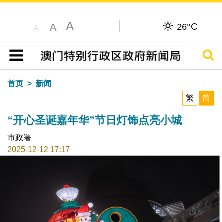
A
C
A
26°
A
搜寻
目录
首页
新闻
繁
简
“开心圣诞嘉年华”节日灯饰点亮小城
市政署
2025-12-12 17:17