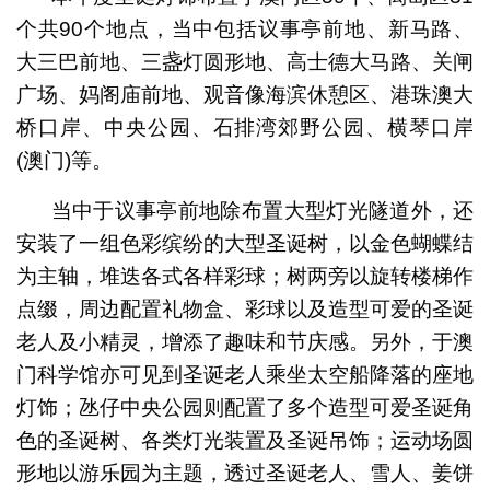
个共90个地点，当中包括议事亭前地、新马路、
大三巴前地、三盏灯圆形地、高士德大马路、关闸
广场、妈阁庙前地、观音像海滨休憩区、港珠澳大
桥口岸、中央公园、石排湾郊野公园、横琴口岸
(澳门)等。
当中于议事亭前地除布置大型灯光隧道外，还
安装了一组色彩缤纷的大型圣诞树，以金色蝴蝶结
为主轴，堆迭各式各样彩球；树两旁以旋转楼梯作
点缀，周边配置礼物盒、彩球以及造型可爱的圣诞
老人及小精灵，增添了趣味和节庆感。另外，于澳
门科学馆亦可见到圣诞老人乘坐太空船降落的座地
灯饰；氹仔中央公园则配置了多个造型可爱圣诞角
色的圣诞树、各类灯光装置及圣诞吊饰；运动场圆
形地以游乐园为主题，透过圣诞老人、雪人、姜饼