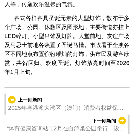
人等，传递欢乐温馨的气氛。
各式各样各具圣诞元素的大型灯饰，散布于多
个广场、公园、休憩区及圆形地，主要街道亦挂上
LED碎灯、小型吊饰及灯牌。大堂前地、友谊广场
及马忌士前地各装置了圣诞马槽。市政署于全澳各
区不同地点布置缤纷璀灿的灯饰，供市民及游客欣
赏，共贺回归、欢度圣诞。灯饰放亮时间至2026
年1月上旬。
上一则新闻
2025年粤港澳大湾区（澳门）消费者权益保护
会议举行共创湾区满意消费新格局
下一则新闻
“体育健康咨询站”12月在白鸽巢公园举行，设有