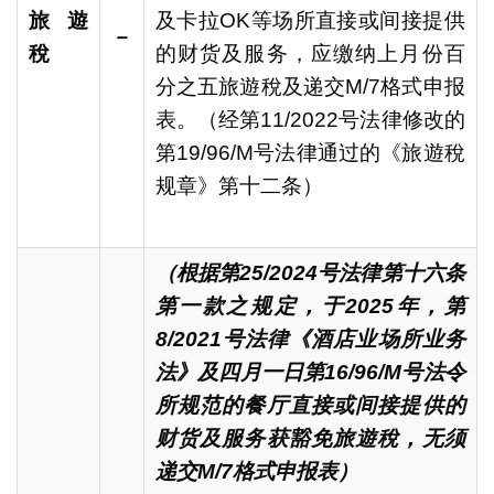
旅遊
及卡拉OK等场所直接或间接提供
－
稅
的财货及服务，应缴纳上月份百
分之五旅遊稅及递交M/7格式申报
表。（经第11/2022号法律修改的
第19/96/M号法律通过的《旅遊稅
规章》第十二条）
（根据第
25/2024
号法律第十六条
第一款之规定，于
2025
年，第
8/2021
号法律《酒店业场所业务
法》及四月一日第
16/96/M
号法令
所规范的餐厅直接或间接提供的
财货及服务获豁免旅遊稅，无须
递交
M/7
格式申报表）