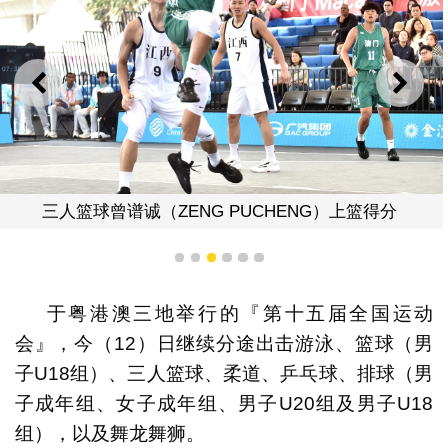
上一则
下一
三人篮球曾谱诚（ZENG PUCHENG）上篮得分
1
2
3
4
5
6
于粤港澳三地举行的『第十五届全国运动
会』，今（12）日继续分途出击游泳、篮球（男
子U18组）、三人篮球、柔道、乒乓球、排球（男
子成年组、女子成年组、男子U20组及男子U18
组），以及舞龙舞狮。