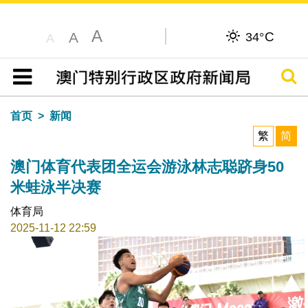
A
C
A
34°
A
搜寻
目录
首页
新闻
繁
简
澳门体育代表团全运会游泳林志聪跻身50
米蛙泳半决赛
体育局
2025-11-12 22:59