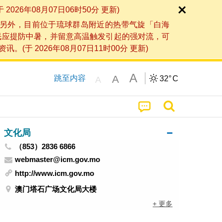
6年08月07日06时50分 更新)
另外，目前位于琉球群岛附近的热带气旋「白海
民应提防中暑，并留意高温触发引起的强对流，可
2026年08月07日11时00分 更新)
A
A
跳至内容
32°
C
A
文化局
（853）2836 6866
webmaster@icm.gov.mo
http://www.icm.gov.mo
澳门塔石广场文化局大楼
+ 更多