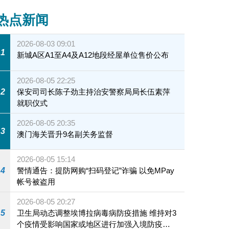
热点新闻
2026-08-03 09:01
1
新城A区A1至A4及A12地段经屋单位售价公布
2026-08-05 22:25
2
保安司司长陈子劲主持治安警察局局长伍素萍
就职仪式
2026-08-05 20:35
3
澳门海关晋升9名副关务监督
2026-08-05 15:14
4
警情通告：提防网购“扫码登记”诈骗 以免MPay
帐号被盗用
2026-08-05 20:27
5
卫生局动态调整埃博拉病毒病防疫措施 维持对3
个疫情受影响国家或地区进行加强入境防疫措