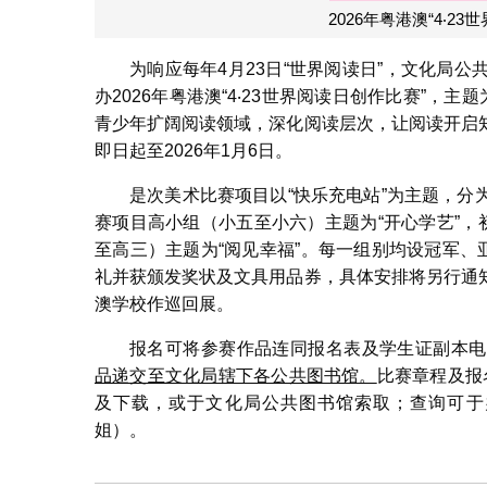
2026年粤港澳“4‧2
为响应每年4月23日“世界阅读日”，文化局
办2026年粤港澳“4‧23世界阅读日创作比赛”，
青少年扩阔阅读领域，深化阅读层次，让阅读开启
即日起至2026年1月6日。
是次美术比赛项目以“快乐充电站”为主题，
赛项目高小组（小五至小六）主题为“开心学艺”，
至高三）主题为“阅见幸福”。每一组别均设冠军、
礼并获颁发奖状及文具用品券，具体安排将另行通
澳学校作巡回展。
报名可将参赛作品连同报名表及学生证副本电
品递交至文化局辖下各公共图书馆。
比赛章程及报
及下载，或于文化局公共图书馆索取；查询可于办公时间
姐）。