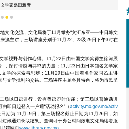
名文学家岛田雅彦
1
2
3
三地文化交流，文化局将于11月举办“文汇东亚——中日韩文
澳主讲，三场讲座分别于11月22、23及29日下午3时在
文学视野与创作心得。11月22日由韩国文学奖得主徐河辰
》，探讨情感与共鸣的力量；11月23日由日本知名文学家
文学的探索与思辨；11月29日由中国着名作家阿乙主讲
实与文学批判的交错。三场讲座主题各具特色，将为市民呈
。
二场以日语进行，设有粤语即时传译；第三场以普通话进
可由即日起登入一户通“活动报名”（
activity.mo.gov.mo/activ
期为 11月19日，第三场报名截止日期为11月26日，如
以短讯通知录取结果。查询可于办公时间致电文化局读者服
图书馆网页
www.library.gov.mo
。