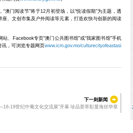
，“澳门阅读节”将于12月初登场，以“悦读假期”为主题，透
讲座、文创市集及户外阅读等元素，打造欢快与创新的阅读
Facebook专页“澳门公共图书馆”或“我家图书馆”手机
的资讯，可浏览专题网页
www.icm.gov.mo/culturecityofeastasi
损
下一则新闻
—16-19世纪中葡文化交流展”开幕 珍品荟萃彰显海丝华章