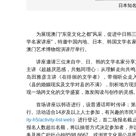
日本知
为展现澳门“东亚文化之都”风采，促进中日韩
学名家讲座”，特邀中国内地、日本、韩国文学名家来
澳门艺术博物馆演讲厅举行。
讲座邀请三位来自中、日、韩的文学名家分享
主讲《超越厌恶感，共勉同理心：从理解走向共鸣
岛田雅彦主讲《在徘徊的文学者》，带领听众走入
《县的婚姻现实及文学对县的不满》，剖析地方现
现一场跨文化的文学盛宴，激发阅读与创作的灵感
首场讲座以韩语进行，设普通话即时传译；第
行。活动适合14岁及以上人士参加，有兴趣的市民
ity-h5/activity-list-web
）进行登记，首二场报名截止日
报名人数超出名额，将以抽签方式决定参加者，并
务及推广处叶小姐8598 6667，或浏览文化局公共