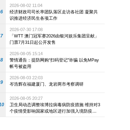
2026-08-02 11:04
6
经济财政司司长率团队落区走访各社团 凝聚共
识推进经济民生各项工作
2026-07-30 17:08
7
「WTT 澳门冠军赛2026由银河娱乐集团呈献」
门票7月31日起公开发售
2026-08-05 15:14
8
警情通告：提防网购“扫码登记”诈骗 以免MPay
帐号被盗用
2026-08-03 22:03
9
岑浩辉在福建厦门、龙岩两市考察调研
2026-08-05 20:27
10
卫生局动态调整埃博拉病毒病防疫措施 维持对3
个疫情受影响国家或地区进行加强入境防疫措
施