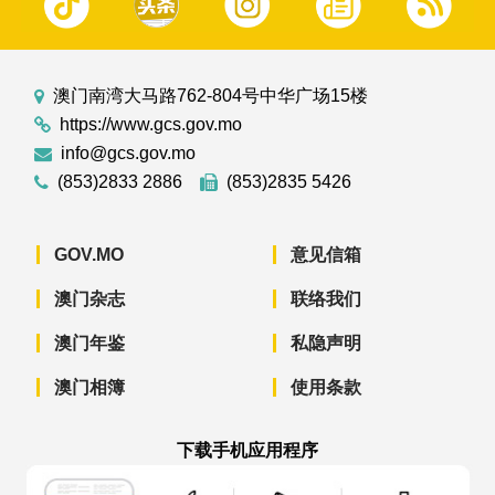
澳门南湾大马路762-804号中华广场15楼
https://www.gcs.gov.mo
info@gcs.gov.mo
(853)2833 2886
(853)2835 5426
GOV.MO
意见信箱
澳门杂志
联络我们
澳门年鉴
私隐声明
澳门相簿
使用条款
下载手机应用程序
澳门政府新闻 APP - App Store 下载
澳门政府新闻 APP - Googl
澳门政府新闻 