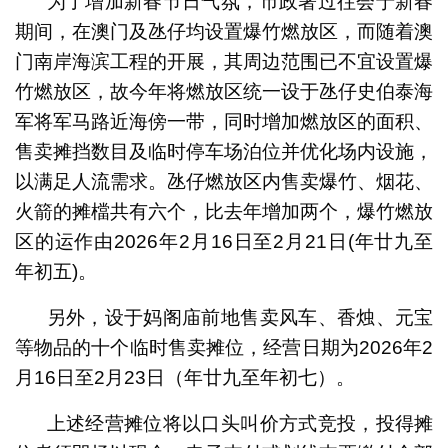
为了增加新春节日气氛，市政署过往会于新春
期间，在澳门及氹仔均设置爆竹燃放区，而随着澳
门南岸海滨工程的开展，其周边范围已不宜设置爆
竹燃放区，故今年将燃放区统一设于氹仔史伯泰海
军将军马路近海傍一带，同时增加燃放区的面积、
售卖摊挡数目及临时停车场泊位并优化场内设施，
以满足人流需求。氹仔燃放区内售卖爆竹、烟花、
火箭的摊檔共有六个，比去年增加两个，爆竹燃放
区的运作由2026年2月16日至2月21日(年廿九至
年初五)。
另外，设于妈阁庙前地售卖风车、香烛、元宝
等物品的十个临时售卖摊位，经营日期为2026年2
月16日至2月23日（年廿九至年初七）。
上述经营摊位将以口头叫价方式竞投，投得摊