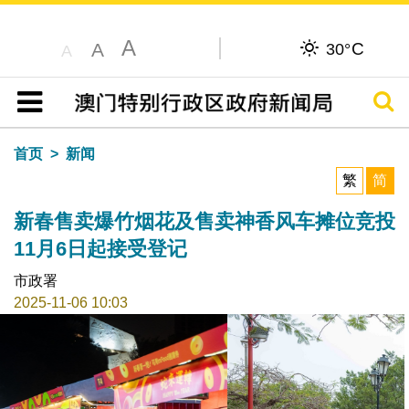
A
C
A
30°
A
搜寻
目录
首页
新闻
繁
简
新春售卖爆竹烟花及售卖神香风车摊位竞投
11月6日起接受登记
市政署
2025-11-06 10:03