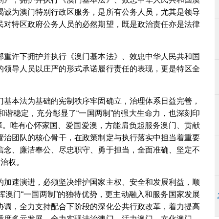
竭诚为澳门特别行政区服务，是所有公务人员，尤其是领导
民对特区政府公务人员的必然期望，既是政治责任亦是法律
郑重许下拥护并执行《澳门基本法》、效忠中华人民共和国
的领导人员以庄严的形式承诺履行责任的表现，更是特区全
。
门基本法为基础的宪制秩序牢固确立，治理体系日益完善，
和谐稳定，充分彰显了“一国两制”的强大生命力，也深刻印
保障。唯有心怀家国、爱国爱澳，方能肩负起服务澳门、贡献
管治团队的核心骨干，在政策制定与执行落实中担当着重要
信念、廉洁奉公、尽忠职守、勇于担当，全面准确、坚定不
管治权。
的加速演进，必须坚决维护国家主权、安全和发展利益，顺
挥澳门“一国两制”的独特优势，更主动融入和服务国家发展
协调，全力支持配合下阶段的深化公共行政改革，着力提高
适度多元发展，全力实现法治澳门、活力澳门、文化澳门、