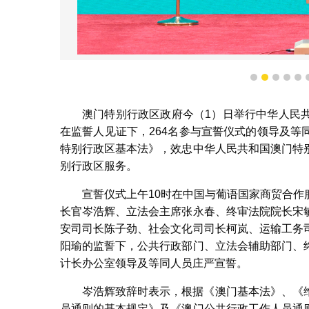
行政长官岑浩
1
2
3
4
5
澳门特别行政区政府今（1）日举行中华人民
在监誓人见证下，264名参与宣誓仪式的领导及
特别行政区基本法》，效忠中华人民共和国澳门特
别行政区服务。
宣誓仪式上午10时在中国与葡语国家商贸合
长官岑浩辉、立法会主席张永春、终审法院院长宋
安司司长陈子劲、社会文化司司长柯岚、运输工务
阳瑜的监誓下，公共行政部门、立法会辅助部门、
计长办公室领导及等同人员庄严宣誓。
岑浩辉致辞时表示，根据《澳门基本法》、《
员通则的基本规定》及《澳门公共行政工作人员通