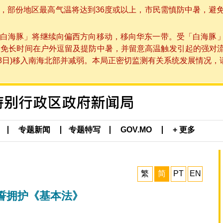
部份地区最高气温将达到36度或以上，市民需慎防中暑，避免在烈
白海豚」将继续向偏西方向移动，移向华东一带。受「白海豚
避免长时间在户外逗留及提防中暑，并留意高温触发引起的强对
8日)移入南海北部并减弱。本局正密切监测有关系统发展情况，请市
专题新闻
专题特写
GOV.MO
+ 更多
繁
简
PT
EN
誓拥护《基本法》