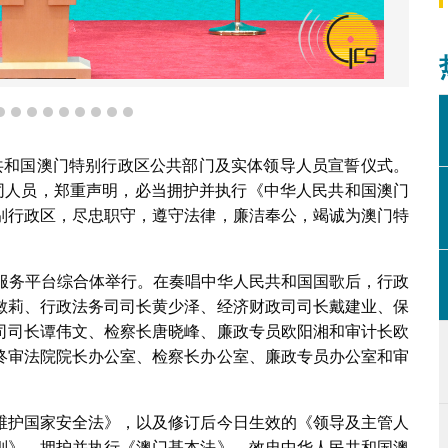
辉在宣誓仪式上致辞。
6
7
8
9
10
11
12
13
14
共和国澳门特别行政区公共部门及实体领导人员宣誓仪式。
等同人员，郑重声明，必当拥护并执行《中华人民共和国澳门
别行政区，尽忠职守，遵守法律，廉洁奉公，竭诚为澳门特
作服务平台综合体举行。在奏唱中华人民共和国国歌后，行政
敏莉、行政法务司司长黄少泽、经济财政司司长戴建业、保
司司长谭伟文、检察长唐晓峰、廉政专员欧阳湘和审计长欧
终审法院院长办公室、检察长办公室、廉政专员办公室和审
维护国家安全法》，以及修订后今日生效的《领导及主管人
则》，拥护并执行《澳门基本法》、效忠中华人民共和国澳