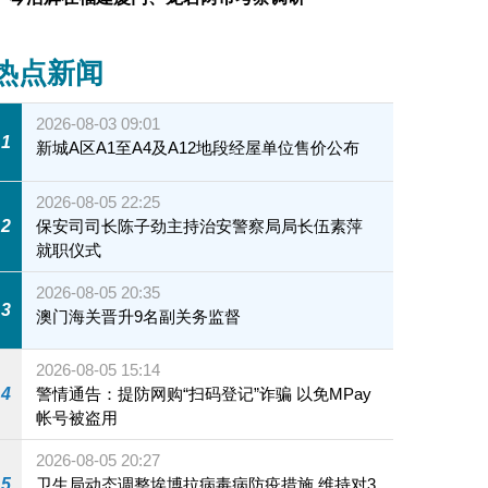
热点新闻
2026-08-03 09:01
1
新城A区A1至A4及A12地段经屋单位售价公布
2026-08-05 22:25
2
保安司司长陈子劲主持治安警察局局长伍素萍
就职仪式
2026-08-05 20:35
3
澳门海关晋升9名副关务监督
2026-08-05 15:14
4
警情通告：提防网购“扫码登记”诈骗 以免MPay
帐号被盗用
2026-08-05 20:27
5
卫生局动态调整埃博拉病毒病防疫措施 维持对3