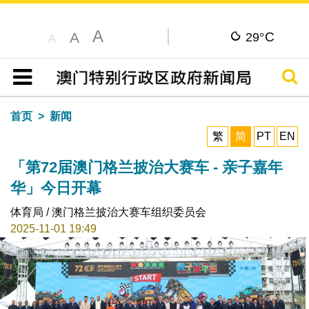
A
C
A
29°
A
搜寻
目录
首页
新闻
繁
简
PT
EN
「第72届澳门格兰披治大赛车 - 亲子嘉年
华」今日开幕
体育局 / 澳门格兰披治大赛车组织委员会
2025-11-01 19:49