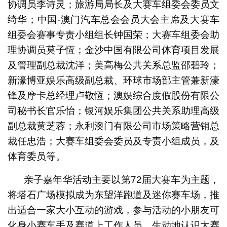
协调员李诗灵；旅游局局长及大赛车组委会委员文
绮华；中国-澳门汽车总会会员大会主席及大赛车
组委会赛事专责小组组长钟国荣；大赛车组委会助
理协调员莫子恆；金沙中国有限公司体育项目发展
及管理副总裁沈洋；美高梅公共关系总监邵碧玲；
新濠博亚娱乐高级副总裁、环球市场部主管兼新濠
锋及摩卡总经理卢敬恆；澳娱综合度假股份有限公
司秘书长官乐怡；银河娱乐集团公共关系助理高级
副总裁黄芝蓉；永利澳门有限公司市场策略营销总
裁任忠浩；大赛车组委会委员及专责小组成员，及
体育委员等。
亲子嘉年华活动主要以第72届大赛车为主题，
将塔石广场模拟成为东望洋跑道及迷你赛车场，推
出适合一家大小互动的游戏，参与活动的小朋友可
化身小赛车手及赛道上工作人员，生动地认识大赛