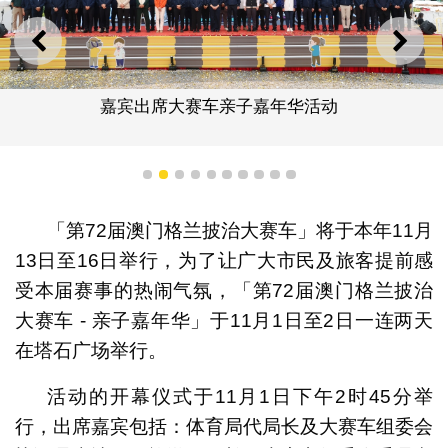
上一则
下一
嘉宾出席大赛车亲子嘉年华活动
1
2
3
4
5
6
7
8
9
10
「第72届澳门格兰披治大赛车」将于本年11月
13日至16日举行，为了让广大市民及旅客提前感
受本届赛事的热闹气氛，「第72届澳门格兰披治
大赛车 - 亲子嘉年华」于11月1日至2日一连两天
在塔石广场举行。
活动的开幕仪式于11月1日下午2时45分举
行，出席嘉宾包括：体育局代局长及大赛车组委会