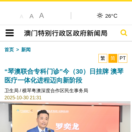
A
C
A
26°
A
搜寻
目录
首页
新闻
繁
简
PT
“琴澳联合专科门诊”今（30）日挂牌 澳琴
医疗一体化进程迈向新阶段
卫生局 / 横琴粤澳深度合作区民生事务局
2025-10-30 21:31