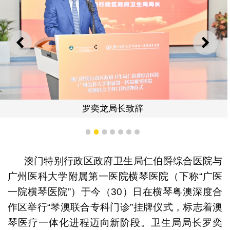
上一则
下一
罗奕龙局长致辞
1
2
3
4
5
6
7
澳门特别行政区政府卫生局仁伯爵综合医院与
广州医科大学附属第一医院横琴医院（下称“广医
一院横琴医院”）于今（30）日在横琴粤澳深度合
作区举行“琴澳联合专科门诊”挂牌仪式，标志着澳
琴医疗一体化进程迈向新阶段。卫生局局长罗奕