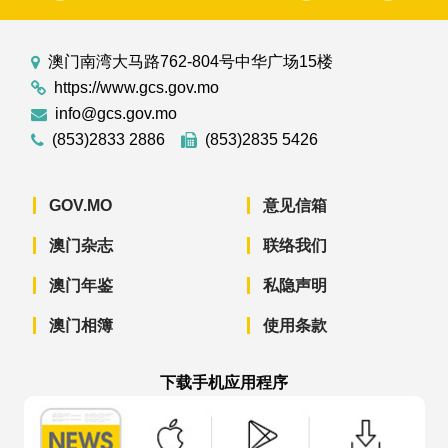
澳门南湾大马路762-804号中华广场15楼
https://www.gcs.gov.mo
info@gcs.gov.mo
(853)2833 2886
(853)2835 5426
GOV.MO
意见信箱
澳门杂志
联络我们
澳门年鉴
私隐声明
澳门相簿
使用条款
下载手机应用程序
澳门政府新闻 APP - App Store 下载
澳门政府新闻 APP - Googl
澳门政府新闻 