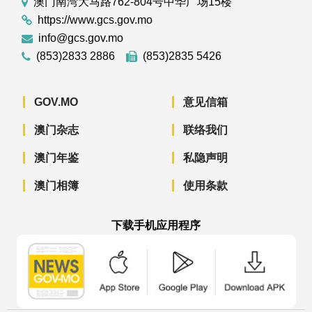
澳门南湾大马路762-804号中华广场15楼
https://www.gcs.gov.mo
info@gcs.gov.mo
(853)2833 2886
(853)2835 5426
GOV.MO
意见信箱
澳门杂志
联络我们
澳门年鉴
私隐声明
澳门相簿
使用条款
下载手机应用程序
澳门政府新闻 APP - App Store 下载
澳门政府新闻 APP - Googl
澳门政府新闻 