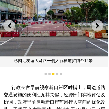
上一则
下一
艺园近友谊大马路一侧人行横道扩阔至12米
1
2
3
4
5
行政长官早前视察新口岸区时指出，周边道路
交通设施的便利性尤其关键，经跨部门实地评估及
协调，政府早前启动新口岸艺园行人空间的优化改