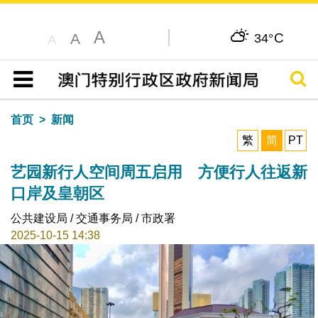
A
C
A
34°
A
搜寻
目录
首页
新闻
繁
简
PT
艺园新行人空间周五启用 方便行人往返新
口岸及皇朝区
公共建设局 / 交通事务局 / 市政署
2025-10-15 14:38