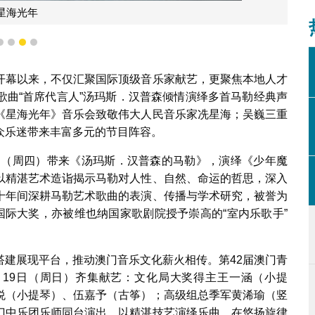
星海光年
1
2
3
4
开幕以来，不仅汇聚国际顶级音乐家献艺，更聚焦本地人才
歌曲“首席代言人”汤玛斯．汉普森倾情演绎多首马勒经典声
《星海光年》音乐会致敬伟大人民音乐家冼星海；吴巍三重
众乐迷带来丰富多元的节目阵容。
6日（周四）带来《汤玛斯．汉普森的马勒》，演绎《少年魔
以精湛艺术造诣揭示马勒对人性、自然、命运的哲思，深入
十年间深耕马勒艺术歌曲的表演、传播与学术研究，被誉为
国际大奖，亦被维也纳国家歌剧院授予崇高的“室内乐歌手”
搭建展现平台，推动澳门音乐文化薪火相传。第42届澳门青
月19日（周日）齐集献艺：文化局大奖得主王一涵（小提
悦（小提琴）、伍嘉予（古筝）；高级组总季军黄浠瑜（竖
门中乐团乐师同台演出，以精湛技艺演绎乐曲，在悠扬旋律