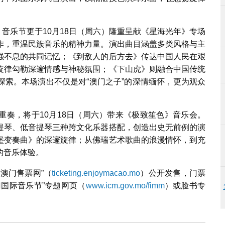
，音乐节更于10月18日（周六）隆重呈献《星海光年》专场
作，重温民族音乐的精神力量。演出曲目涵盖多类风格与主
强不息的共同记忆；《到敌人的后方去》传达中国人民在艰
旋律勾勒深邃情感与神秘氛围；《下山虎》则融合中国传统
探索。本场演出不仅是对“澳门之子”的深情缅怀，更为观众
重奏，将于10月18日（周六）带来《极致笙色》音乐会。
提琴、低音提琴三种跨文化乐器搭配，创造出史无前例的演
堡变奏曲》的深邃旋律；从佛瑞艺术歌曲的浪漫情怀，到充
的音乐体验。
澳门售票网”（
ticketing.enjoymacao.mo
）公开发售，门票
国际音乐节”专题网页（
www.icm.gov.mo/fimm
）或脸书专