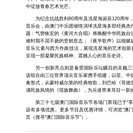
中绽放青春艺术光芒。
为纪念抗战胜利80周年及冼星海诞辰120周年
音乐会，由澳门中乐团倾情演绎冼星海多部经典杰
题：气势恢宏的《黄河大合唱》将唤醒中华民族自
难时期不屈不挠的坚韧意志；《夜半歌声》以细腻
音乐元素与西方作曲技法，展现冼星海的艺术创新
呈现一部凝聚民族精神、震撼人心的音乐史诗。
另一创新亮点则是备受国际乐坛瞩目的吴巍三
该组合由三位世界顶尖音乐家携手组建，以笙、中
奏形式，从蒙特威尔第的经典牧歌，到巴哈《哥德
满民族风情的《瑶族舞曲》，为乐迷带来耳目一新
第三十七届澳门国际音乐节各场门票现已于“享
设有多项优惠。更多节目及优惠详情，可浏览“澳门
页（搜寻“澳门国际音乐节”）。