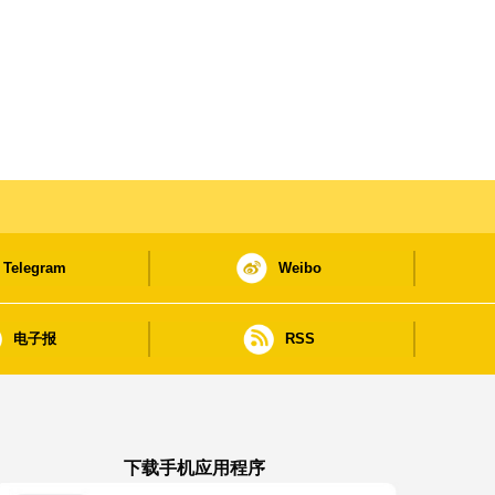
Telegram
Weibo
电子报
RSS
下载手机应用程序
澳门政府新闻 APP - App Store 下载
澳门政府新闻 APP - Google Pla
澳门政府新闻 APP -