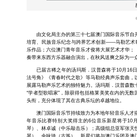
由文化局主办的第三十七届澳门国际音乐节自
培育、民族音乐纪念与跨界艺术创新——马勒艺术
乐作品；六位澳门青年音乐才俊将大展艺术才华；
奏带来东西方乐器融合演出，在秋风送爽之际为一
已届古稀之年的汤玛斯．汉普森将于10月1
法号角》《青春时代之歌》等马勒经典声乐套曲，
展露马勒声乐艺术的独特魅力。汤玛斯．汉普森数
“学者型歌唱家”，除获得包括格莱美奖在内的无数
头衔，充分体现了其在古典乐坛的卓越地位。
澳门国际音乐节持续致力为本地年轻音乐人才
年音乐比赛特别大奖得主的6位音乐新星将于10
琴）、林卓诚（中乐敲击乐）；高级组总亚军张天
琴）、余咏琦（古筝）。新星们将与澳门乐团及澳