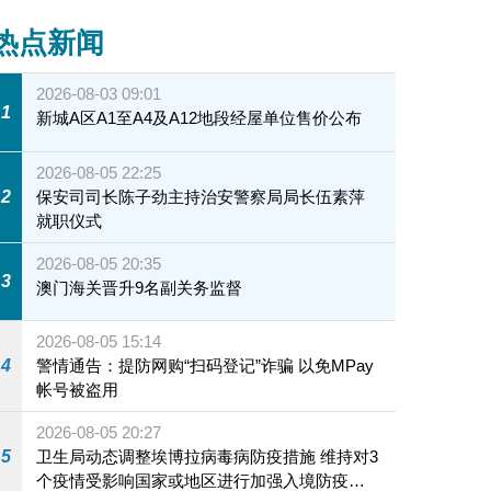
热点新闻
2026-08-03 09:01
1
新城A区A1至A4及A12地段经屋单位售价公布
2026-08-05 22:25
2
保安司司长陈子劲主持治安警察局局长伍素萍
就职仪式
2026-08-05 20:35
3
澳门海关晋升9名副关务监督
2026-08-05 15:14
4
警情通告：提防网购“扫码登记”诈骗 以免MPay
帐号被盗用
2026-08-05 20:27
5
卫生局动态调整埃博拉病毒病防疫措施 维持对3
个疫情受影响国家或地区进行加强入境防疫措